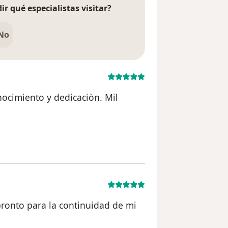
ir qué especialistas visitar?
No
ocimiento y dedicaciòn. Mil
CG
pronto para la continuidad de mi