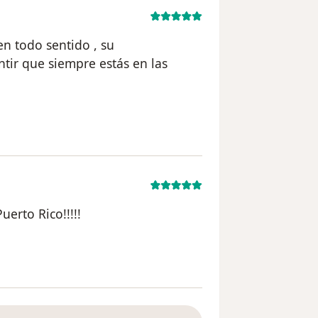
n todo sentido , su
ntir que siempre estás en las
l usuario Camila Ramirez
erto Rico!!!!!
 usuario Stephanie