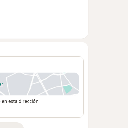
ar
 abre en una nueva pestaña
e en esta dirección