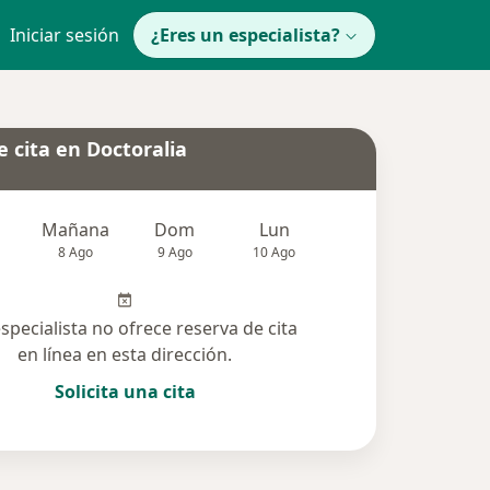
Iniciar sesión
¿Eres un especialista?
 cita en Doctoralia
Mañana
Dom
Lun
Mar
Mié
8 Ago
9 Ago
10 Ago
11 Ago
12 Ag
especialista no ofrece reserva de cita
en línea en esta dirección.
Solicita una cita