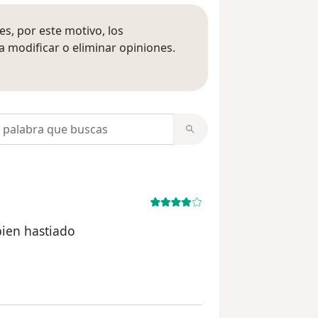
s, por este motivo, los
 modificar o eliminar opiniones.
 opiniones
opiniones
bien hastiado
el usuario Adrián