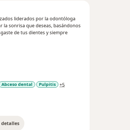
zados liderados por la odontóloga
a11y_sr_more_diseases
Abceso dental
Pulpitis
+5
detalles
bre la experiencia