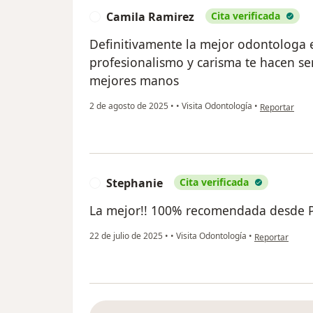
Camila Ramirez
Cita verificada
C
Definitivamente la mejor odontologa e
profesionalismo y carisma te hacen se
mejores manos
en opinión de
2 de agosto de 2025
•
•
Visita Odontología
•
Reportar
Stephanie
Cita verificada
S
La mejor!! 100% recomendada desde Pu
en opinión del
22 de julio de 2025
•
•
Visita Odontología
•
Reportar