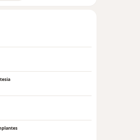
tesia
mplantes