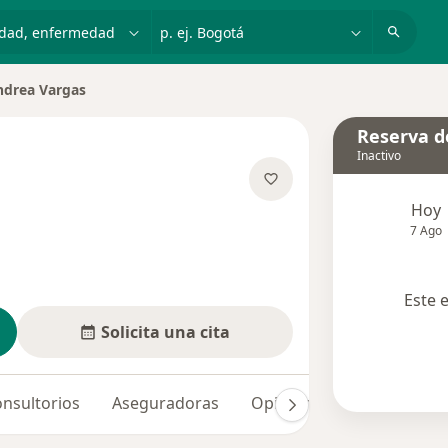
dad, enfermedad o nombre
p. ej. Bogotá
ndrea Vargas
r de ciudad
Reserva de
Inactivo
bre las especializaciones
Hoy
7 Ago
Este 
Solicita una cita
nsultorios
Aseguradoras
Opiniones (63)