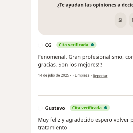
¿Te ayudan las opiniones a decid
Si
CG
Cita verificada
C
Fenomenal. Gran profesionalismo, con
gracias. Son los mejores!!!
en opinión del usuario 
14 de julio de 2025
•
•
Limpieza
•
Reportar
Gustavo
Cita verificada
G
Muy feliz y agradecido espero volver 
tratamiento