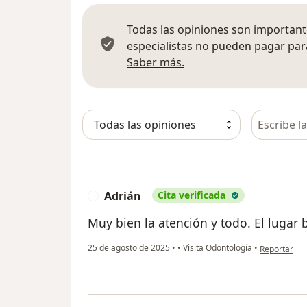
Todas las opiniones son importante
especialistas no pueden pagar para
Más información sobre
Saber más.
Busca en 
Adrián
Cita verificada
A
Muy bien la atención y todo. El lugar 
en opinión d
25 de agosto de 2025
•
•
Visita Odontología
•
Reportar