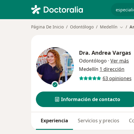
especiali
Página De Inicio
Odontólogo
Medellín
A
Cambia
Dra.
Andrea Vargas
so
Odontólogo
·
Ver más
Medellín
1 dirección
63 opiniones
Información de contacto
Experiencia
Servicios y precios
Co