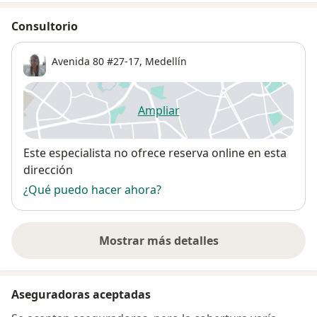
Consultorio
Avenida 80 #27-17,
Medellín
Ampliar
se abre en una nueva pestañ
Disponibilidad
Este especialista no ofrece reserva online en esta
dirección
¿Qué puedo hacer ahora?
Mostrar más detalles
sobre la dirección
Aseguradoras aceptadas