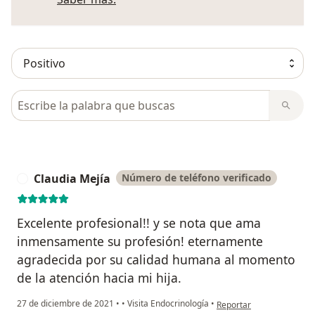
Busca en opiniones
Claudia Mejía
Número de teléfono verificado
C
Excelente profesional!! y se nota que ama
inmensamente su profesión! eternamente
agradecida por su calidad humana al momento
de la atención hacia mi hija.
en opinión del usuario Cl
27 de diciembre de 2021
•
•
Visita Endocrinología
•
Reportar