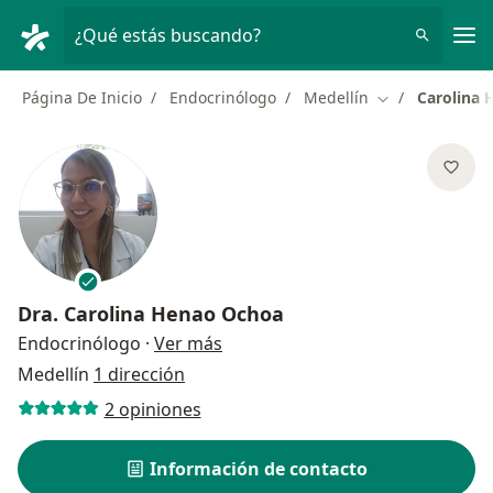
Men
¿Qué estás buscando?
Página De Inicio
Endocrinólogo
Medellín
Carolina
Cambiar de ciu
Dra.
Carolina Henao Ochoa
sobre las especializaciones
Endocrinólogo
·
Ver más
Medellín
1 dirección
2 opiniones
Información de contacto