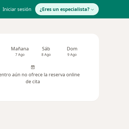
Iniciar sesión
¿Eres un especialista?
Mañana
Sáb
Dom
Lun
Mar
7 Ago
8 Ago
9 Ago
10 Ago
11 Ag
entro aún no ofrece la reserva online
de cita