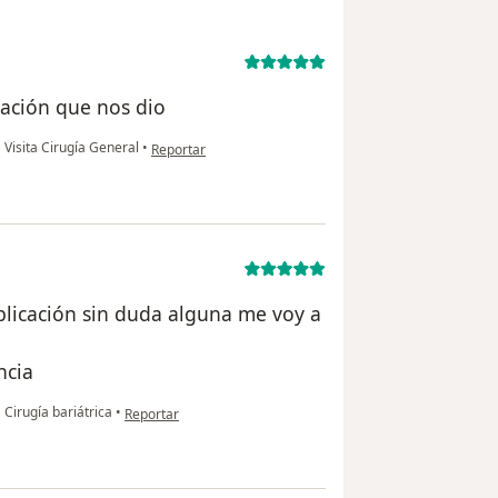
icación que nos dio
en opinión del usuario Ramon gomez
•
Visita Cirugía General
•
Reportar
xplicación sin duda alguna me voy a
ncia
en opinión del usuario Madeleine carballo
•
Cirugía bariátrica
•
Reportar