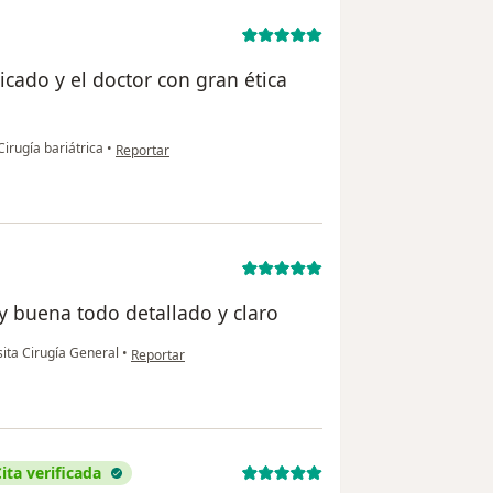
icado y el doctor con gran ética
en opinión del usuario Juan Espitia
irugía bariátrica
•
Reportar
y buena todo detallado y claro
en opinión del usuario Alis pacheco
sita Cirugía General
•
Reportar
ita verificada