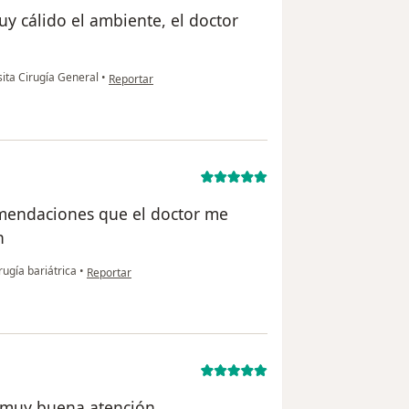
y cálido el ambiente, el doctor
en opinión del usuario Estella Patricia Núñez Monterrosa
sita Cirugía General
•
Reportar
mendaciones que el doctor me
n
en opinión del usuario Isabel
rugía bariátrica
•
Reportar
 muy buena atención