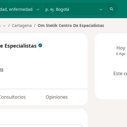
dad, enfermedad o nombre
p. ej. Bogotá
a
Cartagena
Om Stetik Centro De Especialistas
Cambiar de ciudad
e Especialistas
Hoy
6 Ago
es
Este c
Consultorios
Opiniones