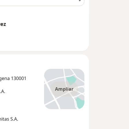
rez
agena 130001
Ampliar
.A.
tas S.A.