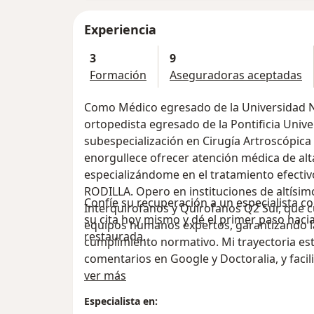
Experiencia
3
9
Formación
Aseguradoras aceptadas
Como Médico egresado de la Universidad N
ortopedista egresado de la Pontificia Unive
subespecialización en Cirugía Artroscópica
enorgullece ofrecer atención médica de alt
especializándome en el tratamiento efect
RODILLA. Opero en instituciones de altísimo
Confíe su recuperación a un especialista c
Interquirofanos y Quirofanos Q2 Sur, que 
su cita hoy mismo y dé el primer paso hacia
equipos humanos expertos, garantizando la
restaurada.
cumplimiento normativo. Mi trayectoria es
comentarios en Google y Doctoralia, y faci
Acerca de mí
directos con las principales aseguradoras n
ver más
(Póliza Global, Clásica y Evoluciona), Coom
Especialista en:
Medplus MP, Colpatria MP, Fesalud y Liberty,