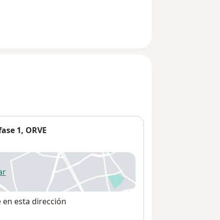
 fase 1, ORVE
ar
 abre en una nueva pestaña
e en esta dirección