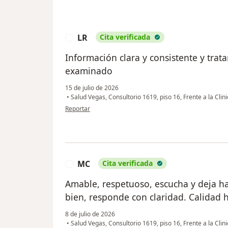
LR
Cita verificada
L
Información clara y consistente y trat
examinado
15 de julio de 2026
•
Salud Vegas, Consultorio 1619, piso 16, Frente a la Cli
en opinión del usuario LR
Reportar
MC
Cita verificada
M
Amable, respetuoso, escucha y deja hab
bien, responde con claridad. Calidad
8 de julio de 2026
•
Salud Vegas, Consultorio 1619, piso 16, Frente a la Cli