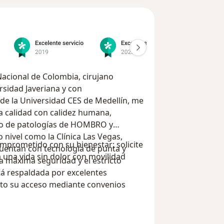
acional de Colombia, cirujano
rsidad Javeriana y con
 de la Universidad CES de Medellín, me
a calidad con calidez humana,
ivo de patologías de HOMBRO y
 nivel como la Clínica Las Vegas,
omprometido con su bienestar; solicite
cuentan con tecnología de punta y
 una vida sin dolor con movilidad
 máxima seguridad y el estricto
tá respaldada por excelentes
lito su acceso mediante convenios
acionales e internacionales (Sura
eva MP, Allianz Seguros de Vida,
 BMI, Assist Card, Aetna, entre otros),