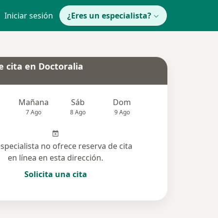
Iniciar sesión
¿Eres un especialista?
 cita en Doctoralia
Mañana
Sáb
Dom
Lun
Mar
7 Ago
8 Ago
9 Ago
10 Ago
11 Ag
especialista no ofrece reserva de cita
en línea en esta dirección.
Solicita una cita
solucionadas (14)