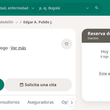
dad, enfermedad o nombre
p. ej. Bogotá
Medellín
Edgar A. Pulido J.
Cambiar de ciudad
Reserva de
Inactivo
sobre las especializaciones
logo
·
Ver más
Hoy
6 Ago
Este 
Solicita una cita
nsultorios
Aseguradoras
Opiniones (72)
Dudas 