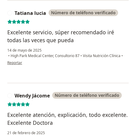
Tatiana lucia
Número de teléfono verificado
T
Excelente servicio, súper recomendado iré
todas las veces que pueda
14 de mayo de 2025
•
High Park Medical Center, Consultorio 87
•
Visita Nutrición Clínica
•
en opinión del usuario Tatiana lucia
Reportar
Wendy Jácome
Número de teléfono verificado
W
Excelente atención, explicación, todo excelente.
Excelente Doctora
21 de febrero de 2025