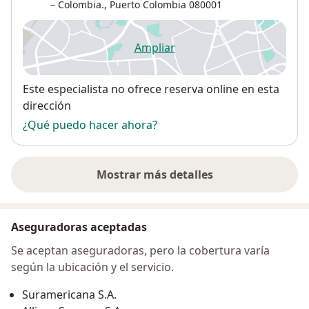
– Colombia.,
Puerto Colombia
080001
Ampliar
se abre en una nueva pestañ
Disponibilidad
Este especialista no ofrece reserva online en esta
dirección
¿Qué puedo hacer ahora?
Mostrar más detalles
sobre la dirección
Aseguradoras aceptadas
Se aceptan aseguradoras, pero la cobertura varía
según la ubicación y el servicio.
Suramericana S.A.