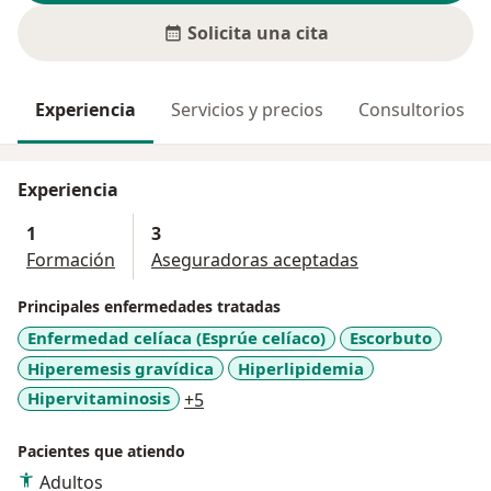
Solicita una cita
Experiencia
Servicios y precios
Consultorios
Experiencia
1
3
Formación
Aseguradoras aceptadas
Principales enfermedades tratadas
Enfermedad celíaca (Esprúe celíaco)
Escorbuto
Hiperemesis gravídica
Hiperlipidemia
a11y_sr_more_diseases
Hipervitaminosis
+5
Pacientes que atiendo
Adultos