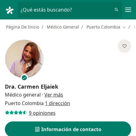
Men
¿Qué estás buscando?
Página De Inicio
Médico General
Puerto Colombia
C
Cambia
Dra.
Carmen Eljaiek
sobre las especializaciones
Médico general
·
Ver más
Puerto Colombia
1 dirección
9 opiniones
Información de contacto