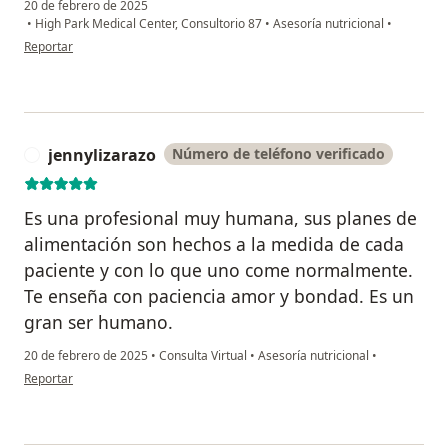
20 de febrero de 2025
•
High Park Medical Center, Consultorio 87
•
Asesoría nutricional
•
en opinión del usuario Nicolle
Reportar
jennylizarazo
Número de teléfono verificado
J
Es una profesional muy humana, sus planes de
alimentación son hechos a la medida de cada
paciente y con lo que uno come normalmente.
Te enseña con paciencia amor y bondad. Es un
gran ser humano.
20 de febrero de 2025
•
Consulta Virtual
•
Asesoría nutricional
•
en opinión del usuario jennylizarazo
Reportar