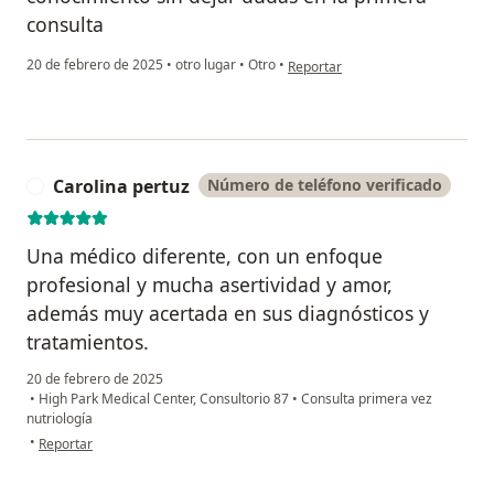
consulta
en opinión del usuario Heidy Ron
20 de febrero de 2025
•
otro lugar
•
Otro
•
Reportar
Carolina pertuz
Número de teléfono verificado
C
Una médico diferente, con un enfoque
profesional y mucha asertividad y amor,
además muy acertada en sus diagnósticos y
tratamientos.
20 de febrero de 2025
•
High Park Medical Center, Consultorio 87
•
Consulta primera vez
nutriología
en opinión del usuario Carolina pertuz
•
Reportar