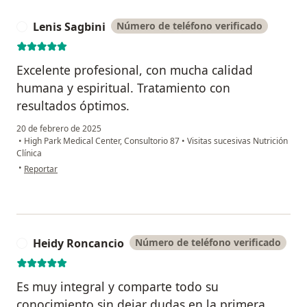
Lenis Sagbini
Número de teléfono verificado
L
Excelente profesional, con mucha calidad
humana y espiritual. Tratamiento con
resultados óptimos.
20 de febrero de 2025
•
High Park Medical Center, Consultorio 87
•
Visitas sucesivas Nutrición
Clínica
en opinión del usuario Lenis Sagbini
•
Reportar
Heidy Roncancio
Número de teléfono verificado
H
Es muy integral y comparte todo su
conocimiento sin dejar dudas en la primera