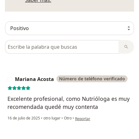
Saber más.
Busca en opiniones
Mariana Acosta
Número de teléfono verificado
M
Excelente profesional, como Nutrióloga es muy
recomendada quedé muy contenta
en opinión del usuario Mariana Acos
16 de julio de 2025
•
otro lugar
•
Otro
•
Reportar