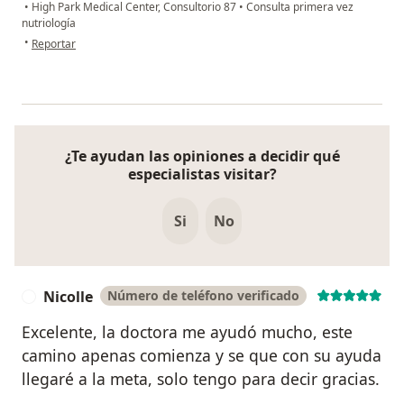
•
High Park Medical Center, Consultorio 87
•
Consulta primera vez
nutriología
en opinión del usuario Wendy Jácome
•
Reportar
¿Te ayudan las opiniones a decidir qué
especialistas visitar?
Si
No
Nicolle
Número de teléfono verificado
N
Excelente, la doctora me ayudó mucho, este
camino apenas comienza y se que con su ayuda
llegaré a la meta, solo tengo para decir gracias.