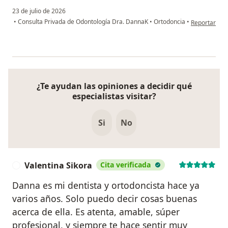
23 de julio de 2026
en opinión d
•
Consulta Privada de Odontología Dra. DannaK
•
Ortodoncia
•
Reportar
¿Te ayudan las opiniones a decidir qué
especialistas visitar?
Si
No
Valentina Sikora
Cita verificada
V
Danna es mi dentista y ortodoncista hace ya
varios años. Solo puedo decir cosas buenas
acerca de ella. Es atenta, amable, súper
profesional, y siempre te hace sentir muy