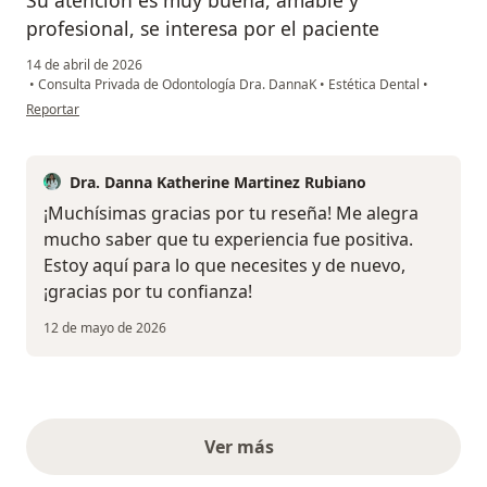
profesional, se interesa por el paciente
14 de abril de 2026
•
Consulta Privada de Odontología Dra. DannaK
•
Estética Dental
•
en opinión del usuario Yineth Gómez
Reportar
Dra. Danna Katherine Martinez Rubiano
¡Muchísimas gracias por tu reseña! Me alegra
mucho saber que tu experiencia fue positiva.
Estoy aquí para lo que necesites y de nuevo,
¡gracias por tu confianza!
12 de mayo de 2026
Ver más
opiniones anteriores