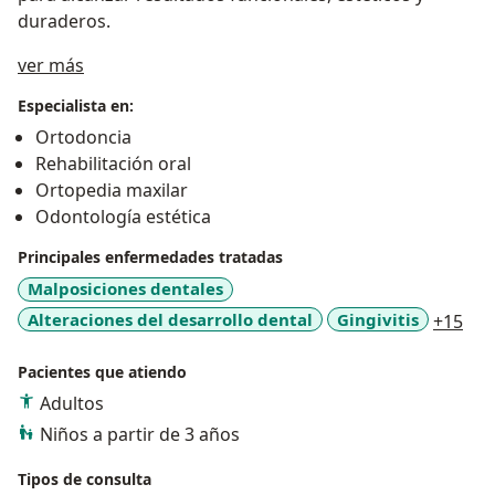
duraderos.
Acerca de mí
ver más
Especialista en:
Ortodoncia
Rehabilitación oral
Ortopedia maxilar
Odontología estética
Principales enfermedades tratadas
Malposiciones dentales
a11
Alteraciones del desarrollo dental
Gingivitis
+15
Pacientes que atiendo
Adultos
Niños a partir de 3 años
Tipos de consulta