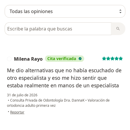
Busca en opiniones
Milena Rayo
Cita verificada
M
Me dio alternativas que no había escuchado de
otro especialista y eso me hizo sentir que
estaba realmente en manos de un especialista
31 de julio de 2026
•
Consulta Privada de Odontología Dra. DannaK
•
Valoración de
ortodoncia adulto primera vez
en opinión del usuario Milena Rayo
•
Reportar