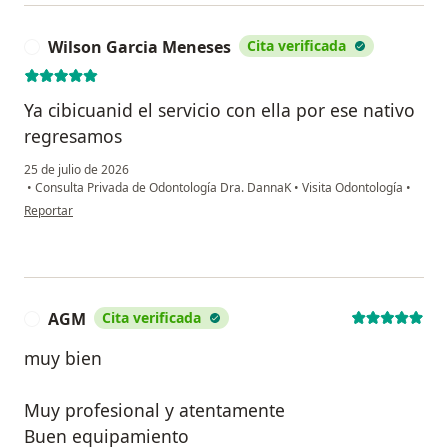
Wilson Garcia Meneses
Cita verificada
W
Ya cibicuanid el servicio con ella por ese nativo
regresamos
25 de julio de 2026
•
Consulta Privada de Odontología Dra. DannaK
•
Visita Odontología
•
en opinión del usuario Wilson Garcia Meneses
Reportar
AGM
Cita verificada
A
muy bien
Muy profesional y atentamente
Buen equipamiento