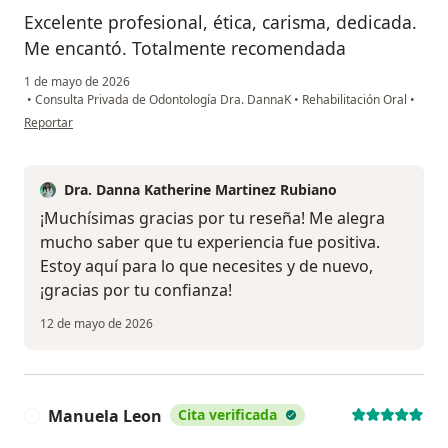
Excelente profesional, ética, carisma, dedicada.
Me encantó. Totalmente recomendada
1 de mayo de 2026
•
Consulta Privada de Odontología Dra. DannaK
•
Rehabilitación Oral
•
en opinión del usuario OCM
Reportar
Dra. Danna Katherine Martinez Rubiano
¡Muchísimas gracias por tu reseña! Me alegra
mucho saber que tu experiencia fue positiva.
Estoy aquí para lo que necesites y de nuevo,
¡gracias por tu confianza!
12 de mayo de 2026
Manuela Leon
Cita verificada
M