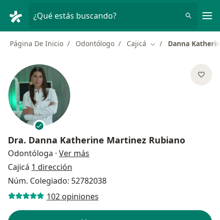
Men
¿Qué estás buscando?
Página De Inicio
Odontólogo
Cajicá
Danna Katherin
Cambiar de ciudad
Dra.
Danna Katherine Martinez Rubiano
sobre las especializaciones
Odontóloga
·
Ver más
Cajicá
1 dirección
Núm. Colegiado: 52782038
102 opiniones