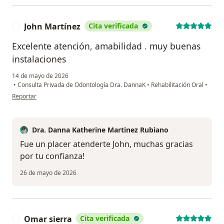
John Martínez
Cita verificada
J
Excelente atención, amabilidad . muy buenas
instalaciones
14 de mayo de 2026
•
Consulta Privada de Odontología Dra. DannaK
•
Rehabilitación Oral
•
en opinión del usuario John Martínez
Reportar
Dra. Danna Katherine Martinez Rubiano
Fue un placer atenderte John, muchas gracias
por tu confianza!
26 de mayo de 2026
Omar sierra
Cita verificada
O