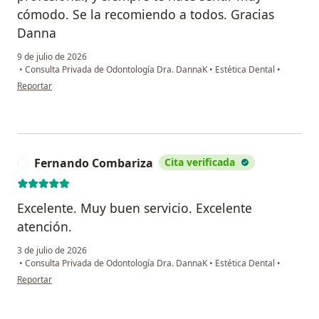
cómodo. Se la recomiendo a todos. Gracias
Danna
9 de julio de 2026
•
Consulta Privada de Odontología Dra. DannaK
•
Estética Dental
•
en opinión del usuario Valentina Sikora
Reportar
Fernando Combariza
Cita verificada
F
Excelente. Muy buen servicio. Excelente
atención.
3 de julio de 2026
•
Consulta Privada de Odontología Dra. DannaK
•
Estética Dental
•
en opinión del usuario Fernando Combariza
Reportar