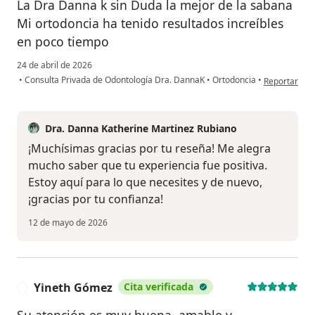
La Dra Danna k sin Duda la mejor de la sabana
Mi ortodoncia ha tenido resultados increíbles
en poco tiempo
24 de abril de 2026
en opinión d
•
Consulta Privada de Odontología Dra. DannaK
•
Ortodoncia
•
Reportar
Dra. Danna Katherine Martinez Rubiano
¡Muchísimas gracias por tu reseña! Me alegra
mucho saber que tu experiencia fue positiva.
Estoy aquí para lo que necesites y de nuevo,
¡gracias por tu confianza!
12 de mayo de 2026
Yineth Gómez
Cita verificada
Y
Su atención es muy buena, amable y