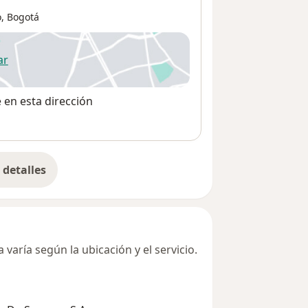
o
,
Bogotá
ar
 abre en una nueva pestaña
e en esta dirección
detalles
bre la dirección
varía según la ubicación y el servicio.