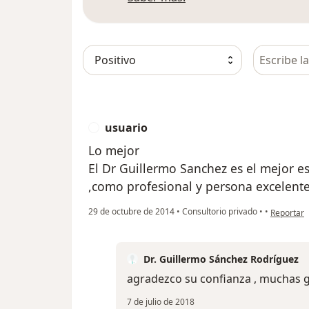
Busca en 
usuario
U
Lo mejor
El Dr Guillermo Sanchez es el mejor es
,como profesional y persona excelent
en opinión
29 de octubre de 2014
•
Consultorio privado
•
•
Reportar
Dr. Guillermo Sánchez Rodríguez
agradezco su confianza , muchas g
7 de julio de 2018