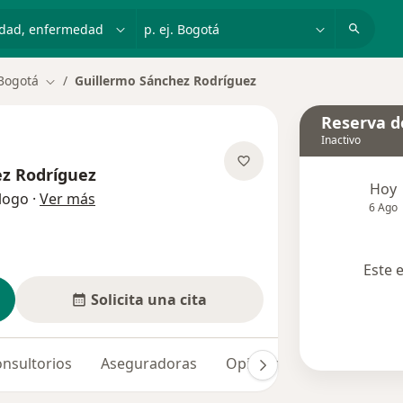
dad, enfermedad o nombre
p. ej. Bogotá
Bogotá
Guillermo Sánchez Rodríguez
Cambiar de ciudad
Reserva de
Inactivo
ez Rodríguez
Hoy
sobre las especializaciones
logo
·
Ver más
6 Ago
Este 
Solicita una cita
nsultorios
Aseguradoras
Opiniones (2)