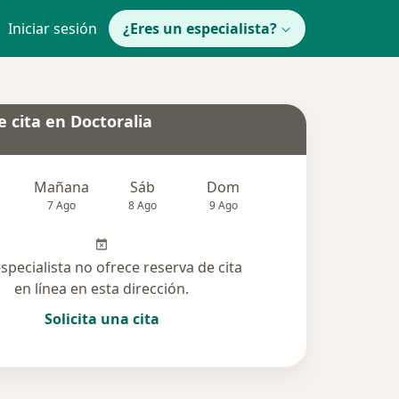
Iniciar sesión
¿Eres un especialista?
 cita en Doctoralia
Mañana
Sáb
Dom
Lun
Mar
7 Ago
8 Ago
9 Ago
10 Ago
11 Ag
especialista no ofrece reserva de cita
en línea en esta dirección.
Solicita una cita