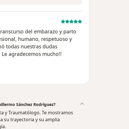
transcurso del embarazo y parto
fesional, humano, respetuoso y
nó todas nuestras dudas
. Le agradecemos mucho!!
 usuario paciente anónimo
Guillermo Sánchez Rodríguez?
ta y Traumatólogo. Te mostramos
a su trayectoria y su amplia
ía.