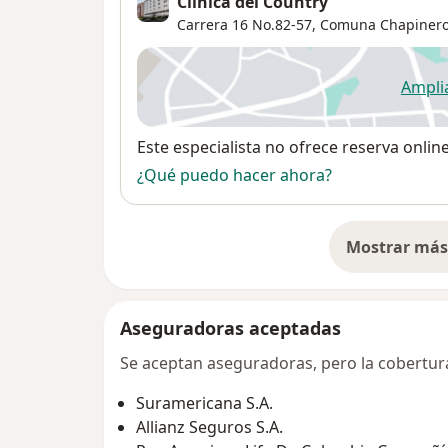
Clinica del Country
Carrera 16 No.82-57,
Comuna Chapiner
Ampli
se
Disponibilidad
Este especialista no ofrece reserva onlin
¿Qué puedo hacer ahora?
Mostrar más 
so
Aseguradoras aceptadas
Se aceptan aseguradoras, pero la cobertura 
Suramericana S.A.
Allianz Seguros S.A.