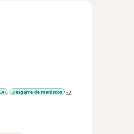
a11y_sr_more_diseases
CA)
Desgarre de meniscos
+2