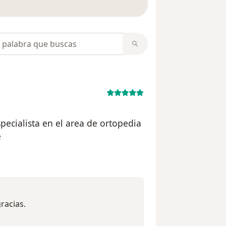
opiniones
pecialista en el area de ortopedia
e
 del usuario usuario
racias.