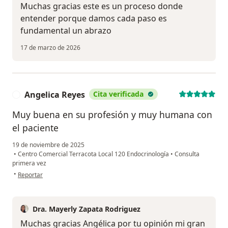
Muchas gracias este es un proceso donde
entender porque damos cada paso es
fundamental un abrazo
17 de marzo de 2026
Angelica Reyes
Cita verificada
A
Muy buena en su profesión y muy humana con
el paciente
19 de noviembre de 2025
•
Centro Comercial Terracota Local 120 Endocrinología
•
Consulta
primera vez
en opinión del usuario Angelica Reyes
•
Reportar
Dra. Mayerly Zapata Rodriguez
Muchas gracias Angélica por tu opinión mi gran