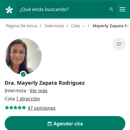
Men
¿Qué estás buscando?
Página De Inicio
Internista
Cota
Mayerly Zapata Ro
Cambiar de ciudad
Dra.
Mayerly Zapata Rodriguez
sobre las especializaciones
Internista
·
Ver más
Cota
1 dirección
47 opiniones
Agendar cita