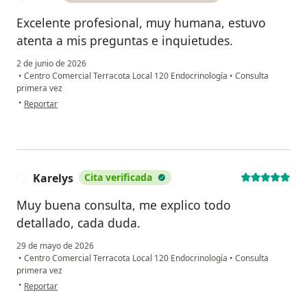
Excelente profesional, muy humana, estuvo
atenta a mis preguntas e inquietudes.
2 de junio de 2026
•
Centro Comercial Terracota Local 120 Endocrinología
•
Consulta
primera vez
en opinión del usuario Yubi
•
Reportar
Karelys
Cita verificada
K
Muy buena consulta, me explico todo
detallado, cada duda.
29 de mayo de 2026
•
Centro Comercial Terracota Local 120 Endocrinología
•
Consulta
primera vez
en opinión del usuario Karelys
•
Reportar