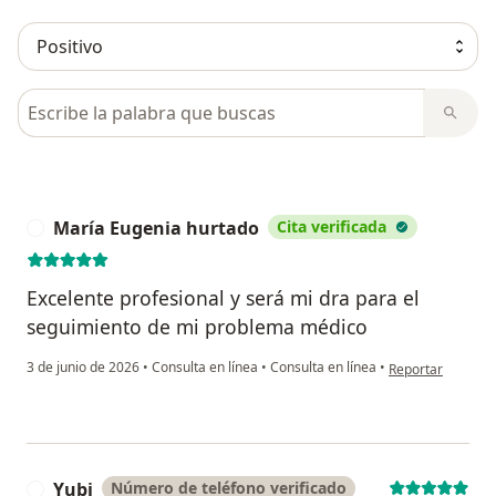
Busca en opiniones
María Eugenia hurtado
Cita verificada
M
Excelente profesional y será mi dra para el
seguimiento de mi problema médico
en opinión del u
3 de junio de 2026
•
Consulta en línea
•
Consulta en línea
•
Reportar
Yubi
Número de teléfono verificado
Y