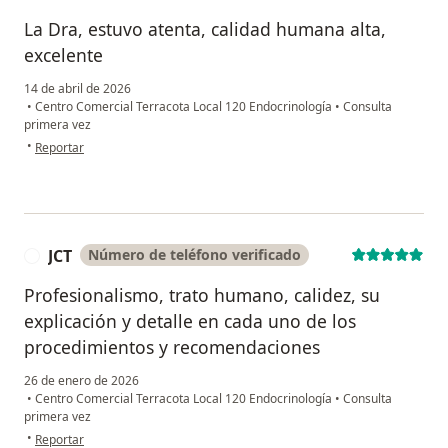
La Dra, estuvo atenta, calidad humana alta,
excelente
14 de abril de 2026
•
Centro Comercial Terracota Local 120 Endocrinología
•
Consulta
primera vez
en opinión del usuario Aryis
•
Reportar
JCT
Número de teléfono verificado
J
Profesionalismo, trato humano, calidez, su
explicación y detalle en cada uno de los
procedimientos y recomendaciones
26 de enero de 2026
•
Centro Comercial Terracota Local 120 Endocrinología
•
Consulta
primera vez
en opinión del usuario JCT
•
Reportar