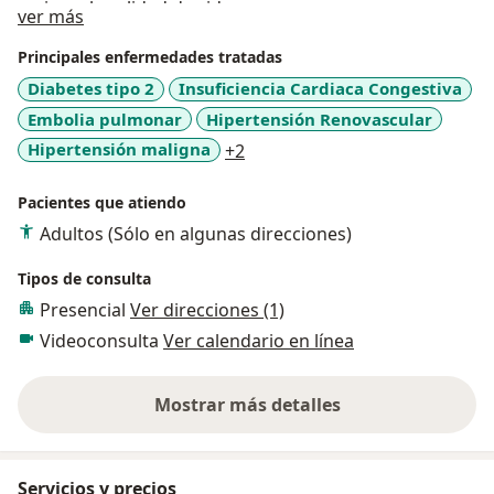
mejorar la calidad de vida.
Acerca de mí
ver más
Principales enfermedades tratadas
Diabetes tipo 2
Insuficiencia Cardiaca Congestiva
Embolia pulmonar
Hipertensión Renovascular
a11y_sr_more_diseases
Hipertensión maligna
+2
Pacientes que atiendo
Adultos (Sólo en algunas direcciones)
Tipos de consulta
Presencial
Ver direcciones (1)
Videoconsulta
Ver calendario en línea
Mostrar más detalles
sobre la experiencia
Servicios y precios