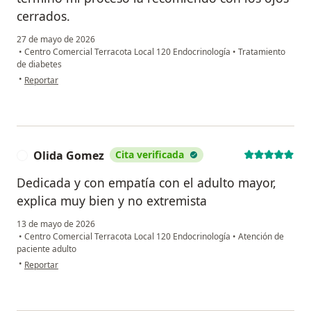
cerrados.
27 de mayo de 2026
•
Centro Comercial Terracota Local 120 Endocrinología
•
Tratamiento
de diabetes
en opinión del usuario VR
•
Reportar
Olida Gomez
Cita verificada
O
Dedicada y con empatía con el adulto mayor,
explica muy bien y no extremista
13 de mayo de 2026
•
Centro Comercial Terracota Local 120 Endocrinología
•
Atención de
paciente adulto
en opinión del usuario Olida Gomez
•
Reportar