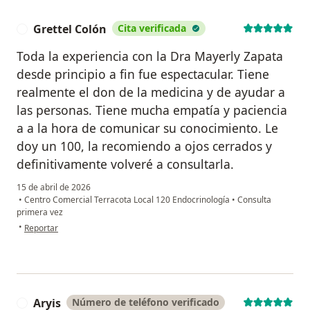
Grettel Colón
Cita verificada
G
Toda la experiencia con la Dra Mayerly Zapata
desde principio a fin fue espectacular. Tiene
realmente el don de la medicina y de ayudar a
las personas. Tiene mucha empatía y paciencia
a a la hora de comunicar su conocimiento. Le
doy un 100, la recomiendo a ojos cerrados y
definitivamente volveré a consultarla.
15 de abril de 2026
•
Centro Comercial Terracota Local 120 Endocrinología
•
Consulta
primera vez
en opinión del usuario Grettel Colón
•
Reportar
Aryis
Número de teléfono verificado
A