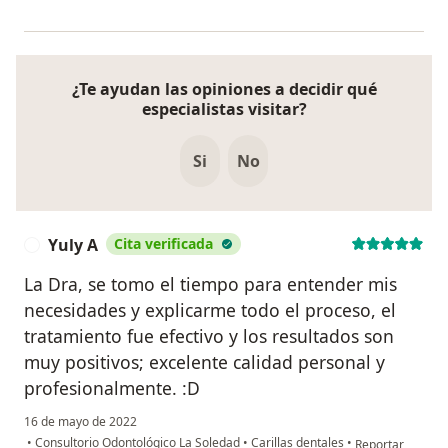
¿Te ayudan las opiniones a decidir qué
especialistas visitar?
Si
No
Yuly A
Cita verificada
Y
La Dra, se tomo el tiempo para entender mis
necesidades y explicarme todo el proceso, el
tratamiento fue efectivo y los resultados son
muy positivos; excelente calidad personal y
profesionalmente. :D
16 de mayo de 2022
en opinión del us
•
Consultorio Odontológico La Soledad
•
Carillas dentales
•
Reportar