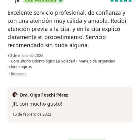
JR
J
Excelente servicio profesional, de confianza y
con una atención muy cálida y amable. Recibí
atención previa a la cita, y en la cita explicó
claramente el procedimiento. Servicio
recomendado sin duda alguna.
30 de enero de 2022
•
Consultorio Odontológico La Soledad
•
Manejo de urgencias
odontológicas
en opinión del usuario JR
•
Reportar
Dra. Olga Foschi Pérez
JR, con mucho gusto!
15 de febrero de 2022