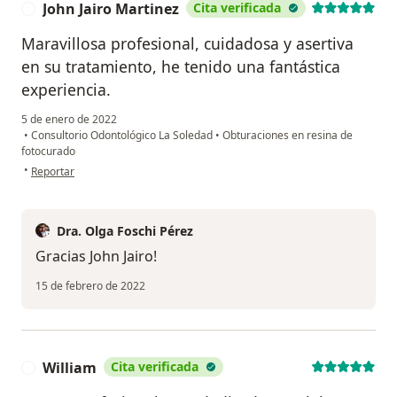
John Jairo Martinez
Cita verificada
J
Maravillosa profesional, cuidadosa y asertiva
en su tratamiento, he tenido una fantástica
experiencia.
5 de enero de 2022
•
Consultorio Odontológico La Soledad
•
Obturaciones en resina de
fotocurado
en opinión del usuario John Jairo Martinez
•
Reportar
Dra. Olga Foschi Pérez
Gracias John Jairo!
15 de febrero de 2022
William
Cita verificada
W