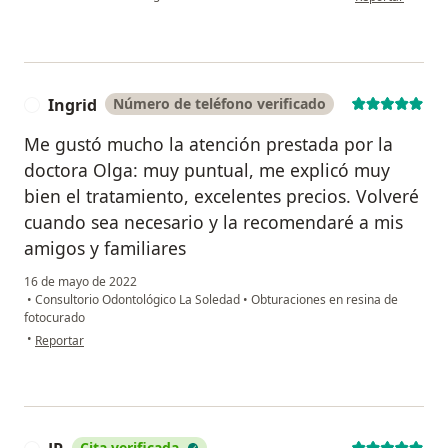
Ingrid
Número de teléfono verificado
I
Me gustó mucho la atención prestada por la
doctora Olga: muy puntual, me explicó muy
bien el tratamiento, excelentes precios. Volveré
cuando sea necesario y la recomendaré a mis
amigos y familiares
16 de mayo de 2022
•
Consultorio Odontológico La Soledad
•
Obturaciones en resina de
fotocurado
en opinión del usuario Ingrid
•
Reportar
Cita verificada