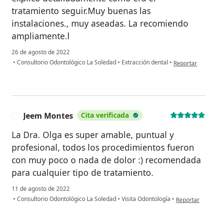
tratamiento seguir.Muy buenas las
instalaciones., muy aseadas. La recomiendo
ampliamente.l
26 de agosto de 2022
en opinión del u
•
Consultorio Odontológico La Soledad
•
Extracción dental
•
Reportar
Jeem Montes
Cita verificada
J
La Dra. Olga es super amable, puntual y
profesional, todos los procedimientos fueron
con muy poco o nada de dolor :) recomendada
para cualquier tipo de tratamiento.
11 de agosto de 2022
en opinión del
•
Consultorio Odontológico La Soledad
•
Visita Odontología
•
Reportar