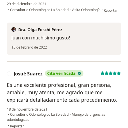
29 de diciembre de 2021
en opinión del 
•
Consultorio Odontológico La Soledad
•
Visita Odontología
•
Reportar
Dra. Olga Foschi Pérez
Juan con muchísimo gusto!
15 de febrero de 2022
Josué Suarez
Cita verificada
J
Es una excelente profesional, gran persona,
amable, muy atenta, me agrado que me
explicará detalladamente cada procedimiento.
18 de noviembre de 2021
•
Consultorio Odontológico La Soledad
•
Manejo de urgencias
odontológicas
en opinión del usuario Josué Suarez
•
Reportar