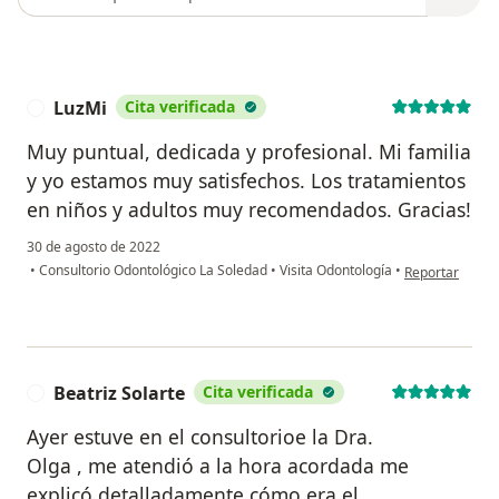
LuzMi
Cita verificada
L
Muy puntual, dedicada y profesional. Mi familia
y yo estamos muy satisfechos. Los tratamientos
en niños y adultos muy recomendados. Gracias!
30 de agosto de 2022
en opinión del 
•
Consultorio Odontológico La Soledad
•
Visita Odontología
•
Reportar
Beatriz Solarte
Cita verificada
B
Ayer estuve en el consultorioe la Dra.
Olga , me atendió a la hora acordada me
explicó detalladamente cómo era el