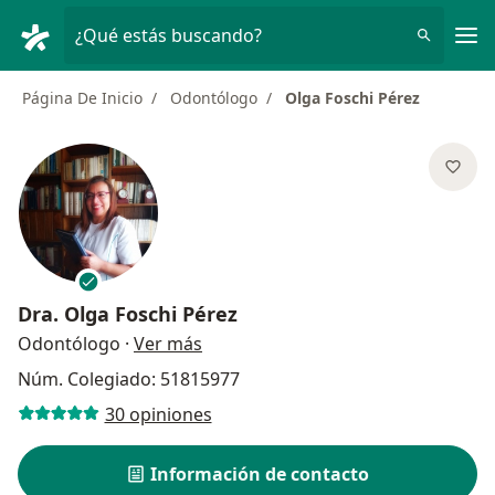
Men
¿Qué estás buscando?
Página De Inicio
Odontólogo
Olga Foschi Pérez
Dra.
Olga Foschi Pérez
sobre las especializaciones
Odontólogo
·
Ver más
Núm. Colegiado: 51815977
30 opiniones
Información de contacto