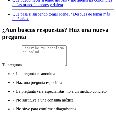
Que puedo hacer si tengo artrosis y me duelen las collonturas
de las manos hombros y dafera
Que pasa si suspendo tomar Idene ,? Después de tomar más
de 3 años.
¿Aún buscas respuestas? Haz una nueva
pregunta
Tu pregunta
•
La pregunta es anónima
•
Haz una pregunta específica
•
La pregunta va a especialistas, no a un médico concreto
•
No sustituye a una consulta médica
•
No sirve para confirmar diagnósticos