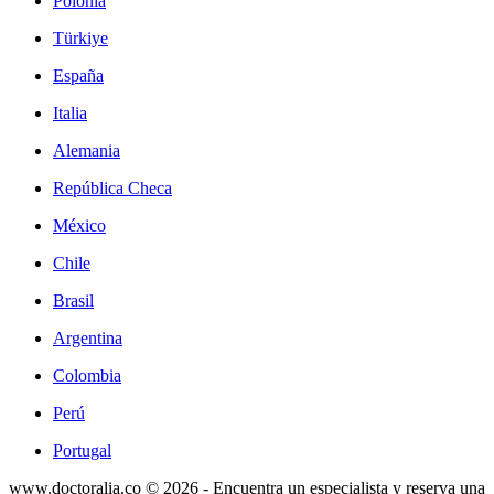
Polonia
Türkiye
España
Italia
Alemania
República Checa
México
Chile
Brasil
Argentina
Colombia
Perú
Portugal
www.doctoralia.co © 2026 - Encuentra un especialista y reserva una