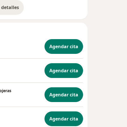
detalles
bre la experiencia
Agendar cita
Agendar cita
ojeras
Agendar cita
Agendar cita