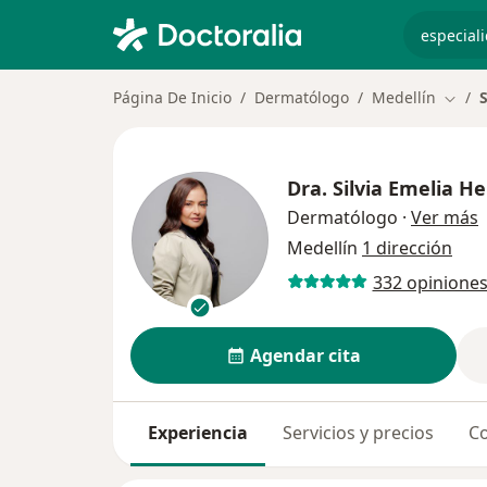
especiali
Página De Inicio
Dermatólogo
Medellín
S
Cambi
Dra.
Silvia Emelia H
s
Dermatólogo
·
Ver más
Medellín
1 dirección
332 opinione
Agendar cita
Experiencia
Servicios y precios
Co