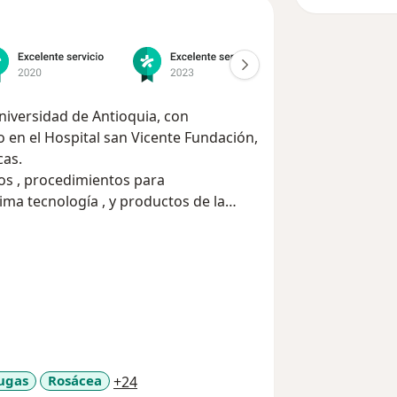
 y quirúrgicas.
D)
olombiana de Dermatólogia ( ASOCOLDERMA)
ermatólogia ( SADE)
a11y_sr_more_diseases
ugas
Rosácea
+24