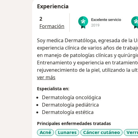
Experiencia
2
Formación
Soy medica Dermatóloga, egresada de la Universidad de Antioquia, con
experiencia clínica de varios años de trabajo en el Hospital san Vicente Fundación,
en manejo de patologías clínicas
Entrenamiento y experiencia en tratamientos , procedimientos para
rejuvenecimiento de la piel, utilizando la ultima tecnología , y productos de la
Acerca de mí
ver más
mejor calidad
Pertenezco a:
Especialista en:
Sociedad Americana de Dermatólogia (AA
Dermatología oncológica
Sociedad C
Dermatología pediátrica
Sociedad Antioqueña de D
Dermatología estética
Principales enfermedades tratadas
Acné
Lunares
Cáncer cutáneo
Verr