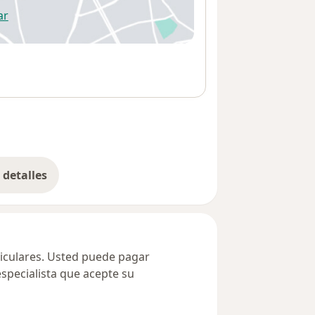
ar
 abre en una nueva pestaña
detalles
bre la dirección
ticulares. Usted puede pagar
especialista que acepte su