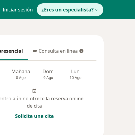
Iniciar sesión
¿Eres un especialista?
presencial
Consulta en línea
resencial
Consulta en línea
Mañana
Dom
Lun
Mar
Mié
8 Ago
9 Ago
10 Ago
11 Ago
12 Ag
entro aún no ofrece la reserva online
de cita
Solicita una cita