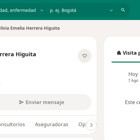
dad, enfermedad o nombre
p. ej. Bogotá
ilvia Emelia Herrera Higuita
ar de ciudad
Visita 
errera Higuita
Visita p
obre las especializaciones
Hoy
s
7 Ago
Enviar mensaje
Este c
nsultorios
Aseguradoras
Opiniones (332)