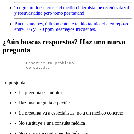
Tengo arterioesclerosis el médico internista me recetó sidazol
y rosuvastatina,pero tomo por tratami
Buenas noches, últimamente he tenido taquicardia en reposo
entre 105 y 170 ppm, desmayos frecuentes,
¿Aún buscas respuestas? Haz una nueva
pregunta
Tu pregunta
•
La pregunta es anónima
•
Haz una pregunta específica
•
La pregunta va a especialistas, no a un médico concreto
•
No sustituye a una consulta médica
•
No sirve para confirmar diagnósticos