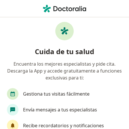
Men
Encuentra tu especialista
y pide cita
Cuida de tu salud
Más de 60 mil profesionales están aquí para
Encuentra los mejores especialistas y pide cita.
ayudarte.
Descarga la App y accede gratuitamente a funciones
exclusivas para ti:
Visita presencial
En línea
Visita presencial
En línea
Gestiona tus visitas fácilmente
especialidad, enfermedad 
Envía mensajes a tus especialistas
p. ej. Bogotá
Recibe recordatorios y notificaciones