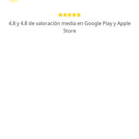
Buscar
4.8 y 4.8 de valoración media en Google Play y Apple
Store
Psicólogo
Ginecólogo
Dermatólogo
Pediatra
Ortopedista y traumatólogo
Otorrinolaringólogo
Urólogo
Cirujano plástico
Oftalmólogo
Internista
Endocrinólogo
Neurólogo
Gastroenterólogo
Cirujano general
Cardiólogo
Ver más
Especialidades má
Implante dental
Ortodoncia
Bichectomía
Blefaroplastia
Liposucción
Rinoplastia
Masaje relajante
Colonoscopia
Invisalign
Ver más
Servicios