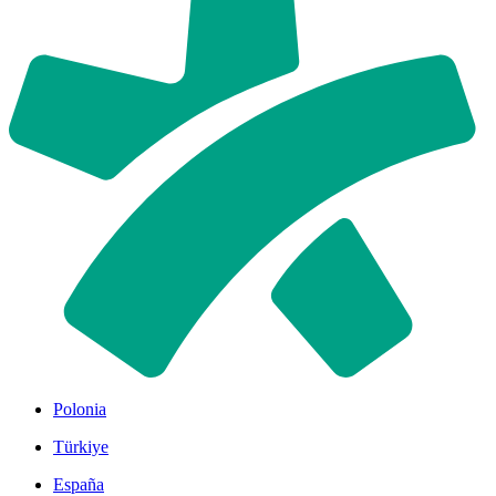
Polonia
Türkiye
España