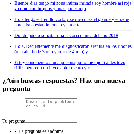
Buenos dias tengo mi zona intima inritada soy hombre asi roja
y como con brojitos y unas partes roja
Hola tengo el frenillo corto y se me curva el glande y el pene
para abajo estando erecto y sin esta
Donde puedo solicitar una historia clinica del año 2018
Hola. Recientemente me diagnosticaron arenilla en los riñones
(un cálculo de 3 mm y otro de 4 mm) y
Estoy conociendo a una persona, pero me dijo q antes tuvo
sífilis pero con un inyectable se curo y e
¿Aún buscas respuestas? Haz una nueva
pregunta
Tu pregunta
•
La pregunta es anónima