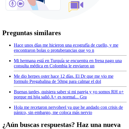
Preguntas similares
Hace unos días me hicieron una ecografía de cuello, y me
encontraron bolas o protuberancias que yo n
Mi hermana está en Turquía se encuentra en frena pago una
consulta médica en Colombia le enviaron un
Me dio herpes oster hace 12 días. El Dr que me vio me
formulo Pregabalina de 50mg para calmar el dol
Buenas tardes, quisiera saber si mi pareja y yo somos RH o+
porque mi hija salió A+ es normal... Gra
Hola me recetaron nervoheel ya que he andado con crisis de
pánico, sin embargo, me coloca más nervio
¿Aún buscas respuestas? Haz una nueva