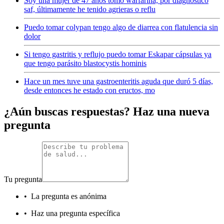
Soy una mujer de 47 años tomó warfarina, por diagnóstico
saf, últimamente he tenido agrieras o reflu
Puedo tomar colypan tengo algo de diarrea con flatulencia sin
dolor
Si tengo gastritis y reflujo puedo tomar Eskapar cápsulas ya
que tengo parásito blastocystis hominis
Hace un mes tuve una gastroenteritis aguda que duró 5 días,
desde entonces he estado con eructos, mo
¿Aún buscas respuestas? Haz una nueva
pregunta
Tu pregunta
•
La pregunta es anónima
•
Haz una pregunta específica