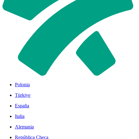
Polonia
Türkiye
España
Italia
Alemania
República Checa