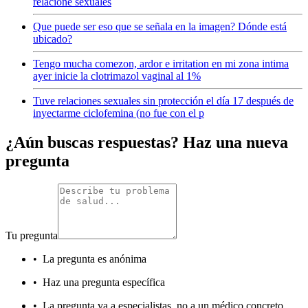
relacione sexuales
Que puede ser eso que se señala en la imagen? Dónde está
ubicado?
Tengo mucha comezon, ardor e irritation en mi zona intima
ayer inicie la clotrimazol vaginal al 1%
Tuve relaciones sexuales sin protección el día 17 después de
inyectarme ciclofemina (no fue con el p
¿Aún buscas respuestas? Haz una nueva
pregunta
Tu pregunta
•
La pregunta es anónima
•
Haz una pregunta específica
•
La pregunta va a especialistas, no a un médico concreto