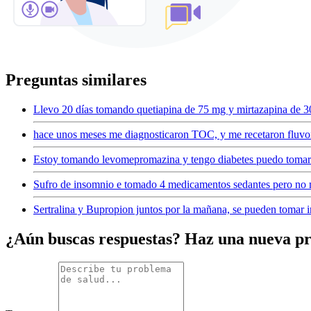
Preguntas similares
Llevo 20 días tomando quetiapina de 75 mg y mirtazapina de 3
hace unos meses me diagnosticaron TOC, y me recetaron fluvox
Estoy tomando levomepromazina y tengo diabetes puedo tomar
Sufro de insomnio e tomado 4 medicamentos sedantes pero no 
Sertralina y Bupropion juntos por la mañana, se pueden tomar
¿Aún buscas respuestas? Haz una nueva p