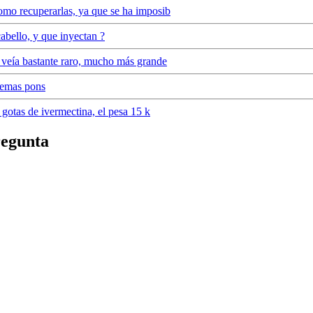
omo recuperarlas, ya que se ha imposib
cabello, y que inyectan ?
e veía bastante raro, mucho más grande
cremas pons
 gotas de ivermectina, el pesa 15 k
regunta