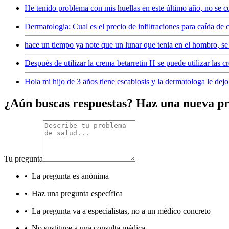
He tenido problema con mis huellas en este último año, no se c
Dermatologia: Cual es el precio de infiltraciones para caída de 
hace un tiempo ya note que un lunar que tenia en el hombro, s
Después de utilizar la crema betarretin H se puede utilizar las 
Hola mi hijo de 3 años tiene escabiosis y la dermatologa le dejo
¿Aún buscas respuestas? Haz una nueva p
Tu pregunta
•
La pregunta es anónima
•
Haz una pregunta específica
•
La pregunta va a especialistas, no a un médico concreto
•
No sustituye a una consulta médica