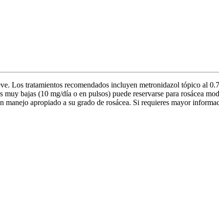
a leve. Los tratamientos recomendados incluyen metronidazol tópico al 
is muy bajas (10 mg/día o en pulsos) puede reservarse para rosácea mode
 un manejo apropiado a su grado de rosácea. Si requieres mayor infor