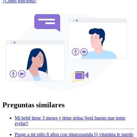
¿Cómo funciona?
Preguntas similares
Mi bebé tiene 3 meses y tiene gripa¿Será bueno que tome
zyrfar?
Purge a mi niño 8 años con nitazoxanida Q vitamina le puedo