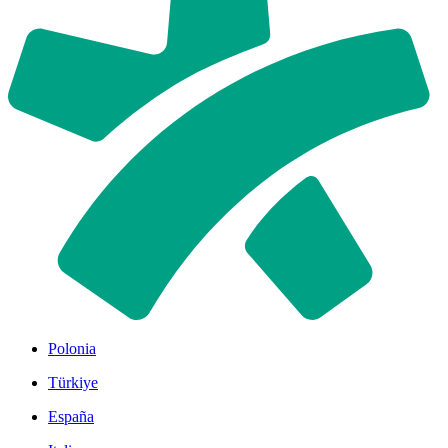
Polonia
Türkiye
España