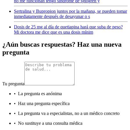
no me funcionan tengo síndrome de sjhogren y
Sertralina y Bupropion juntos por la mañana, se pueden tomar
inmediatamente después de desayunar o s
Dosis de 25 mg al día de quetiapina hará que suba de peso?
Mi doctora me dice que es una dosis mínim
¿Aún buscas respuestas? Haz una nueva
pregunta
Tu pregunta
•
La pregunta es anónima
•
Haz una pregunta específica
•
La pregunta va a especialistas, no a un médico concreto
•
No sustituye a una consulta médica