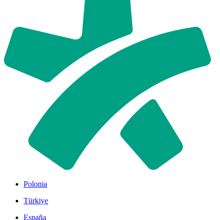
Polonia
Türkiye
España