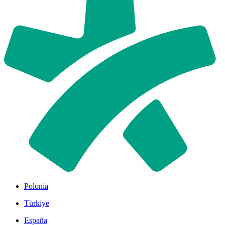
Polonia
Türkiye
España