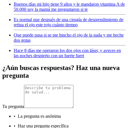
Buenos días mi hijo tiene 9 años y le mandaron vitamina A de
50.000 soy la mamá me preguntaron si te
Es normal que después de una cirugía de desprendimiento de
retina el ojo este rojo cuánto tiempo
Que puede pasa si se me hincho el ojo de la nada y me heche
dos gotas
Hace 8 días me operaron los dos ojos con láser, y aveces en
las noches despierto con un fuerte fuert
¿Aún buscas respuestas? Haz una nueva
pregunta
Tu pregunta
•
La pregunta es anónima
•
Haz una pregunta específica