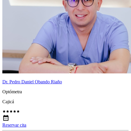
Dr. Pedro Daniel Obando Riaño
Optómetra
Cajicá
Reservar cita