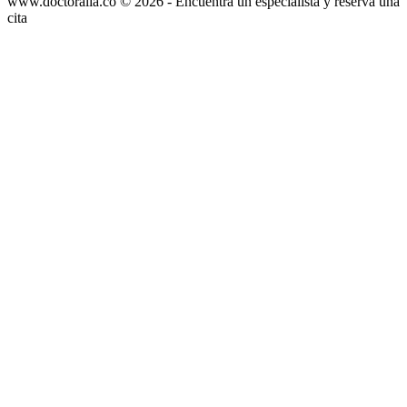
www.doctoralia.co © 2026 - Encuentra un especialista y reserva una
cita