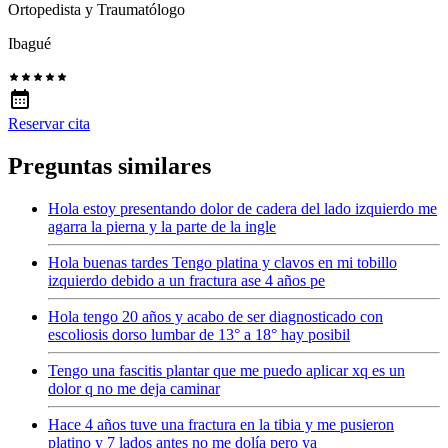
Ortopedista y Traumatólogo
Ibagué
Reservar cita
Preguntas similares
Hola estoy presentando dolor de cadera del lado izquierdo me
agarra la pierna y la parte de la ingle
Hola buenas tardes Tengo platina y clavos en mi tobillo
izquierdo debido a un fractura ase 4 años pe
Hola tengo 20 años y acabo de ser diagnosticado con
escoliosis dorso lumbar de 13° a 18° hay posibil
Tengo una fascitis plantar que me puedo aplicar xq es un
dolor q no me deja caminar
Hace 4 años tuve una fractura en la tibia y me pusieron
platino y 7 lados antes no me dolía pero ya