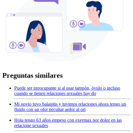
Preguntas similares
Puede ser preocupante si al usar tampón, óvulo o incluso
cuando se tienen relaciones sexuales hay do
Mi novio tuvo balanitis y tuvimos relaciones ahora tengo un
fluido con un olor peculiar ardor al ori
Hola tengo 63 años empeso con exermax por dolor en las
relacione sexuales