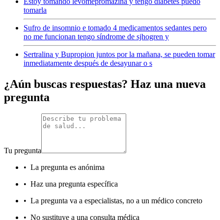
Estoy tomando levomepromazina y tengo diabetes puedo
tomarla
Sufro de insomnio e tomado 4 medicamentos sedantes pero
no me funcionan tengo síndrome de sjhogren y
Sertralina y Bupropion juntos por la mañana, se pueden tomar
inmediatamente después de desayunar o s
¿Aún buscas respuestas? Haz una nueva
pregunta
Tu pregunta
•
La pregunta es anónima
•
Haz una pregunta específica
•
La pregunta va a especialistas, no a un médico concreto
•
No sustituye a una consulta médica