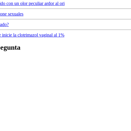
do con un olor peculiar ardor al ori
ione sexuales
cado?
inicie la clotrimazol vaginal al 1%
regunta