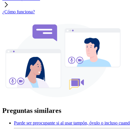
¿Cómo funciona?
Preguntas similares
Puede ser preocupante si al usar tampón, óvulo o incluso cuand