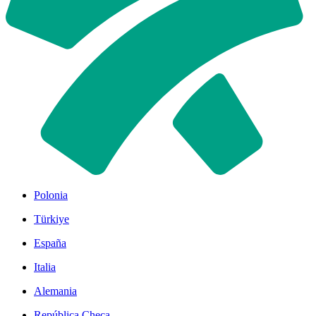
Polonia
Türkiye
España
Italia
Alemania
República Checa