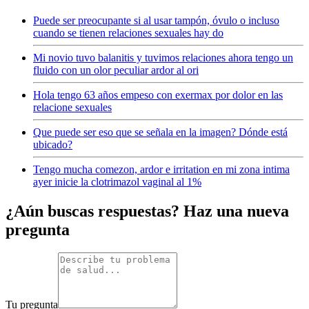
Puede ser preocupante si al usar tampón, óvulo o incluso
cuando se tienen relaciones sexuales hay do
Mi novio tuvo balanitis y tuvimos relaciones ahora tengo un
fluido con un olor peculiar ardor al ori
Hola tengo 63 años empeso con exermax por dolor en las
relacione sexuales
Que puede ser eso que se señala en la imagen? Dónde está
ubicado?
Tengo mucha comezon, ardor e irritation en mi zona intima
ayer inicie la clotrimazol vaginal al 1%
¿Aún buscas respuestas? Haz una nueva
pregunta
Tu pregunta