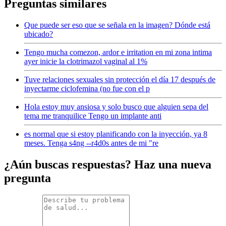
Preguntas similares
Que puede ser eso que se señala en la imagen? Dónde está
ubicado?
Tengo mucha comezon, ardor e irritation en mi zona intima
ayer inicie la clotrimazol vaginal al 1%
Tuve relaciones sexuales sin protección el día 17 después de
inyectarme ciclofemina (no fue con el p
Hola estoy muy ansiosa y solo busco que alguien sepa del
tema me tranquilice Tengo un implante anti
es normal que si estoy planificando con la inyección, ya 8
meses. Tenga s4ng --r4d0s antes de mi "re
¿Aún buscas respuestas? Haz una nueva
pregunta