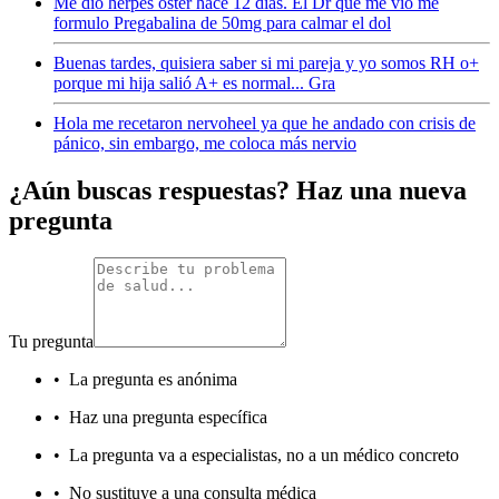
Me dio herpes oster hace 12 días. El Dr que me vio me
formulo Pregabalina de 50mg para calmar el dol
Buenas tardes, quisiera saber si mi pareja y yo somos RH o+
porque mi hija salió A+ es normal... Gra
Hola me recetaron nervoheel ya que he andado con crisis de
pánico, sin embargo, me coloca más nervio
¿Aún buscas respuestas? Haz una nueva
pregunta
Tu pregunta
•
La pregunta es anónima
•
Haz una pregunta específica
•
La pregunta va a especialistas, no a un médico concreto
•
No sustituye a una consulta médica