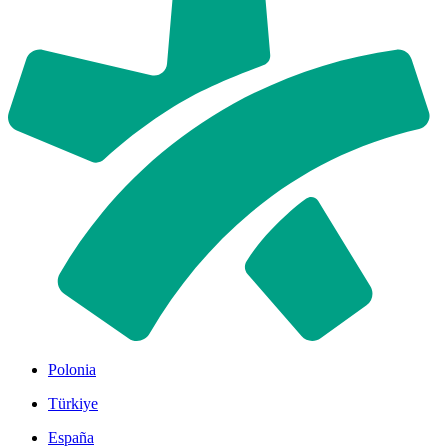
Polonia
Türkiye
España