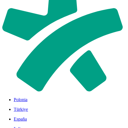
Polonia
Türkiye
España