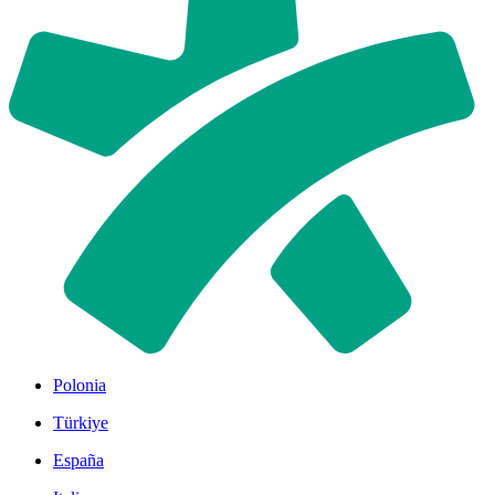
Polonia
Türkiye
España