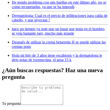
He tenido problema con mis huellas en este último año, no se
como recuperarlas, ya que se ha imposib
Dermatologia: Cual es el precio de infiltraciones para caída de
cabello, y que inyectan ?
hace un tiempo ya note que un lunar que tenia en el hombro,
se veía bastante raro, mucho más grande
Después de utilizar la crema betarretin H se puede utilizar las
cremas pons
Hola mi hijo de 3 años tiene escabiosis y la dermatologa le
dejo gotas de ivermectina, el pesa 15 k
¿Aún buscas respuestas? Haz una nueva
pregunta
Tu pregunta