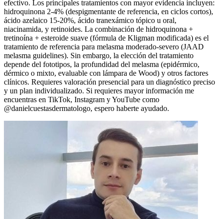
efectivo. Los principales tratamientos con mayor evidencia incluyen:
hidroquinona 2-4% (despigmentante de referencia, en ciclos cortos),
ácido azelaico 15-20%, ácido tranexámico tópico u oral,
niacinamida, y retinoides. La combinación de hidroquinona +
tretinoína + esteroide suave (fórmula de Kligman modificada) es el
tratamiento de referencia para melasma moderado-severo (JAAD
melasma guidelines). Sin embargo, la elección del tratamiento
depende del fototipos, la profundidad del melasma (epidérmico,
dérmico o mixto, evaluable con lámpara de Wood) y otros factores
clínicos. Requieres valoración presencial para un diagnóstico preciso
y un plan individualizado. Si requieres mayor información me
encuentras en TikTok, Instagram y YouTube como
@danielcuestasdermatologo, espero haberte ayudado.