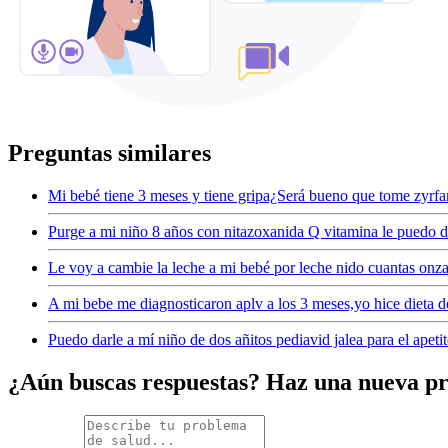
Preguntas similares
Mi bebé tiene 3 meses y tiene gripa¿Será bueno que tome zyrfa
Purge a mi niño 8 años con nitazoxanida Q vitamina le puedo d
Le voy a cambie la leche a mi bebé por leche nido cuantas onza
A mi bebe me diagnosticaron aplv a los 3 meses,yo hice dieta 
Puedo darle a mí niño de dos añitos pediavid jalea para el apet
¿Aún buscas respuestas? Haz una nueva p