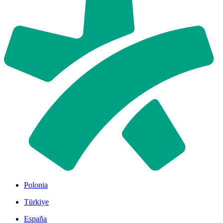
Polonia
Türkiye
España