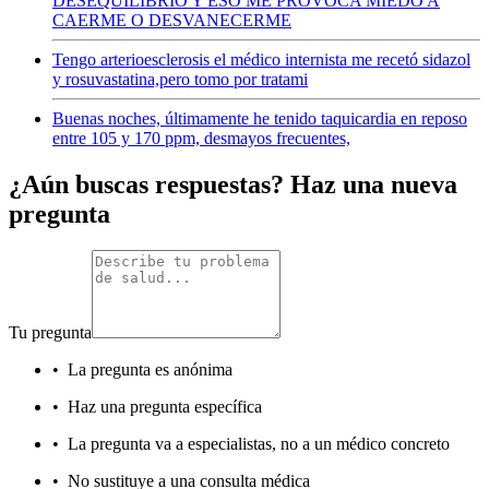
DESEQUILIBRIO Y ESO ME PROVOCA MIEDO A
CAERME O DESVANECERME
Tengo arterioesclerosis el médico internista me recetó sidazol
y rosuvastatina,pero tomo por tratami
Buenas noches, últimamente he tenido taquicardia en reposo
entre 105 y 170 ppm, desmayos frecuentes,
¿Aún buscas respuestas? Haz una nueva
pregunta
Tu pregunta
•
La pregunta es anónima
•
Haz una pregunta específica
•
La pregunta va a especialistas, no a un médico concreto
•
No sustituye a una consulta médica