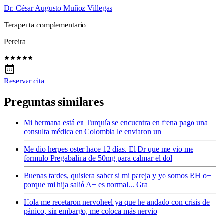
Dr. César Augusto Muñoz Villegas
Terapeuta complementario
Pereira
Reservar cita
Preguntas similares
Mi hermana está en Turquía se encuentra en frena pago una
consulta médica en Colombia le enviaron un
Me dio herpes oster hace 12 días. El Dr que me vio me
formulo Pregabalina de 50mg para calmar el dol
Buenas tardes, quisiera saber si mi pareja y yo somos RH o+
porque mi hija salió A+ es normal... Gra
Hola me recetaron nervoheel ya que he andado con crisis de
pánico, sin embargo, me coloca más nervio