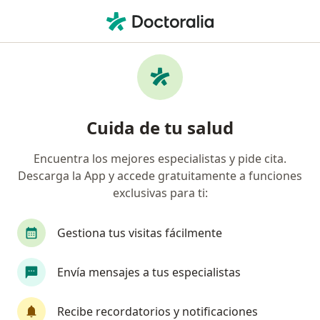
Men
¿Qué estás buscando?
Página De Inicio
Enfermedades
Colón Irritable
Colón irritable - Información,
Cuida de tu salud
expertos y preguntas frecuentes
Encuentra los mejores especialistas y pide cita.
Descarga la App y accede gratuitamente a funciones
exclusivas para ti:
Información
Pregunta al Experto
Gestiona tus visitas fácilmente
Envía mensajes a tus especialistas
No descuides tu salud
Escoge la consulta en línea para empezar o
Recibe recordatorios y notificaciones