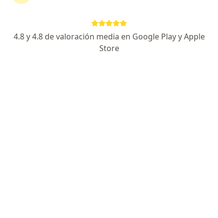
continuar tu tratamiento sin salir de casa. Si lo
necesitas, también puedes reservar una cita
presencial.
4.8 y 4.8 de valoración media en Google Play y Apple
Store
Mostrar especialistas
¿Cómo funciona?
Expertos en colón irritable
Natalia Agudelo Correa
Médico general, Especialista en medicina familiar
Cajicá