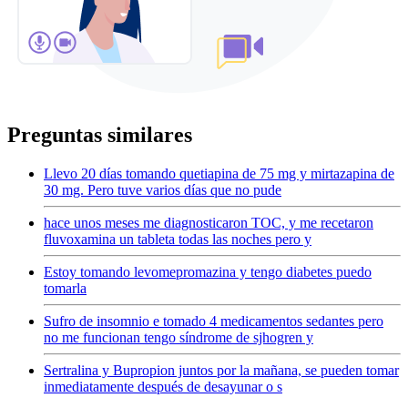
Preguntas similares
Llevo 20 días tomando quetiapina de 75 mg y mirtazapina de
30 mg. Pero tuve varios días que no pude
hace unos meses me diagnosticaron TOC, y me recetaron
fluvoxamina un tableta todas las noches pero y
Estoy tomando levomepromazina y tengo diabetes puedo
tomarla
Sufro de insomnio e tomado 4 medicamentos sedantes pero
no me funcionan tengo síndrome de sjhogren y
Sertralina y Bupropion juntos por la mañana, se pueden tomar
inmediatamente después de desayunar o s