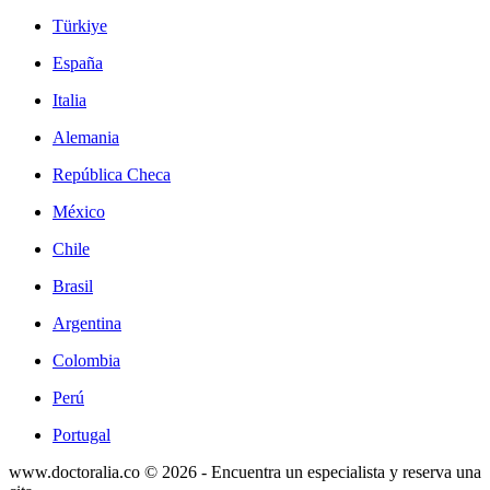
Türkiye
España
Italia
Alemania
República Checa
México
Chile
Brasil
Argentina
Colombia
Perú
Portugal
www.doctoralia.co © 2026 - Encuentra un especialista y reserva una