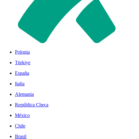
Polonia
Türkiye
España
Italia
Alemania
República Checa
México
Chile
Brasil