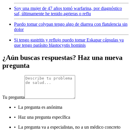
Soy una mujer de 47 años tomó warfarina, por diagnóstico
saf, últimamente he tenido agrieras o reflu
Puedo tomar colypan tengo algo de diarrea con flatulencia sin
dolor
Si tengo gastritis y reflujo puedo tomar Eskapar cápsulas ya
que tengo parásito blastocystis hominis
¿Aún buscas respuestas? Haz una nueva
pregunta
Tu pregunta
•
La pregunta es anónima
•
Haz una pregunta específica
•
La pregunta va a especialistas, no a un médico concreto