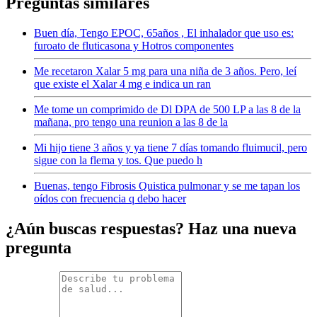
Preguntas similares
Buen día, Tengo EPOC, 65años , El inhalador que uso es:
furoato de fluticasona y Hotros componentes
Me recetaron Xalar 5 mg para una niña de 3 años. Pero, leí
que existe el Xalar 4 mg e indica un ran
Me tome un comprimido de Dl DPA de 500 LP a las 8 de la
mañana, pro tengo una reunion a las 8 de la
Mi hijo tiene 3 años y ya tiene 7 días tomando fluimucil, pero
sigue con la flema y tos. Que puedo h
Buenas, tengo Fibrosis Quistica pulmonar y se me tapan los
oídos con frecuencia q debo hacer
¿Aún buscas respuestas? Haz una nueva
pregunta