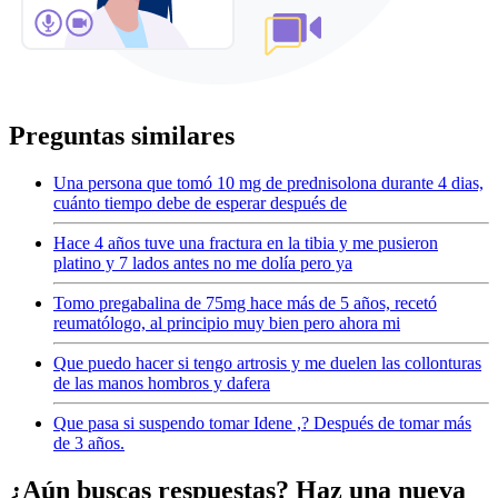
Preguntas similares
Una persona que tomó 10 mg de prednisolona durante 4 dias,
cuánto tiempo debe de esperar después de
Hace 4 años tuve una fractura en la tibia y me pusieron
platino y 7 lados antes no me dolía pero ya
Tomo pregabalina de 75mg hace más de 5 años, recetó
reumatólogo, al principio muy bien pero ahora mi
Que puedo hacer si tengo artrosis y me duelen las collonturas
de las manos hombros y dafera
Que pasa si suspendo tomar Idene ,? Después de tomar más
de 3 años.
¿Aún buscas respuestas? Haz una nueva