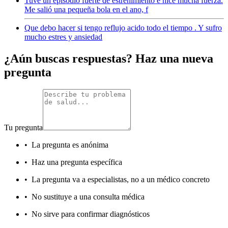
Tuve un episodio fuerte de estreñimiento e hice mucha fuerza.
Me salió una pequeña bola en el ano, f
Que debo hacer si tengo reflujo acido todo el tiempo . Y sufro
mucho estres y ansiedad
¿Aún buscas respuestas? Haz una nueva
pregunta
Tu pregunta
•
La pregunta es anónima
•
Haz una pregunta específica
•
La pregunta va a especialistas, no a un médico concreto
•
No sustituye a una consulta médica
•
No sirve para confirmar diagnósticos