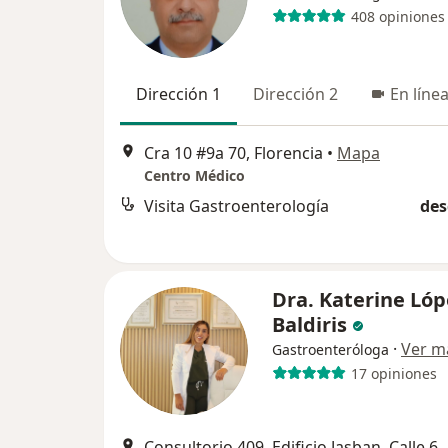
408 opiniones
Dirección 1
Dirección 2
En líne
Cra 10 #9a 70, Florencia
•
Mapa
Centro Médico
Visita Gastroenterología
des
Dra. Katerine Lóp
Baldiris
·
Ver m
Gastroenteróloga
17 opiniones
Consultorio 409, Edificio Jasban, Calle 6A #3-17 Boca