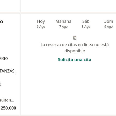
so
Hoy
Mañana
Sáb
Dom
6 Ago
7 Ago
8 Ago
9 Ago
La reserva de citas en línea no está
disponible
ARES
Solicita una cita
TANZAS,
O
Dra. Yasnay Alonso Gastroenterologia - Consultorio 200 Piso 2 Villa Country
 250.000