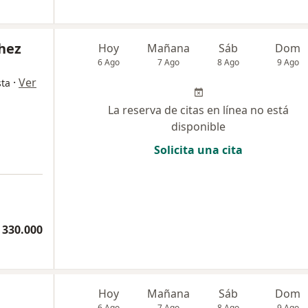
hez
Hoy
Mañana
Sáb
Dom
6 Ago
7 Ago
8 Ago
9 Ago
·
Ver
sta
La reserva de citas en línea no está
disponible
Solicita una cita
 330.000
Hoy
Mañana
Sáb
Dom
6 Ago
7 Ago
8 Ago
9 Ago