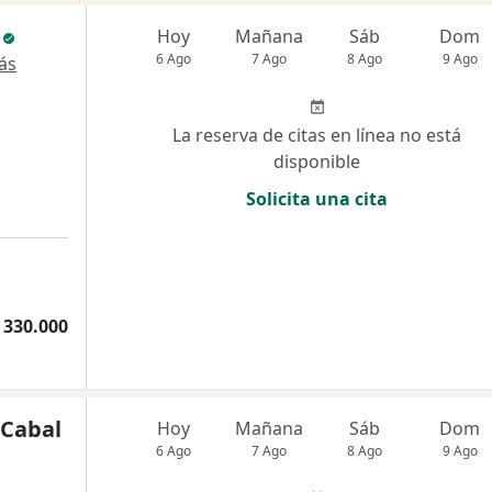
Hoy
Mañana
Sáb
Dom
6 Ago
7 Ago
8 Ago
9 Ago
ás
La reserva de citas en línea no está
disponible
Solicita una cita
 330.000
 Cabal
Hoy
Mañana
Sáb
Dom
6 Ago
7 Ago
8 Ago
9 Ago