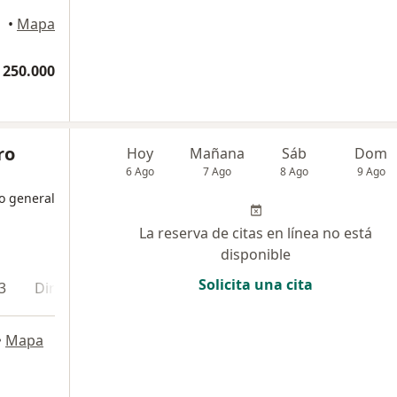
•
Mapa
 250.000
ro
Hoy
Mañana
Sáb
Dom
6 Ago
7 Ago
8 Ago
9 Ago
o general
La reserva de citas en línea no está
disponible
Solicita una cita
3
Dirección 4
En línea
•
Mapa