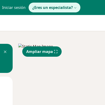
Iniciar sesión
¿Eres un especialista?
Ampliar mapa
Lun
Mar
Mié
10 Ago
11 Ago
12 Ago