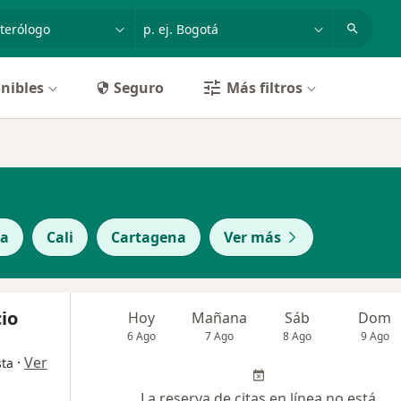
dad, enfermedad o nombre
p. ej. Bogotá
nibles
Seguro
Más filtros
la
Cali
Cartagena
Ver más
io
Hoy
Mañana
Sáb
Dom
6 Ago
7 Ago
8 Ago
9 Ago
·
Ver
sta
La reserva de citas en línea no está