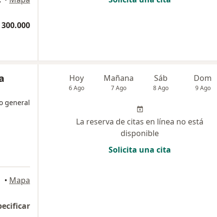
 300.000
a
Hoy
Mañana
Sáb
Dom
6 Ago
7 Ago
8 Ago
9 Ago
o general
La reserva de citas en línea no está
disponible
Solicita una cita
a
•
Mapa
pecificar