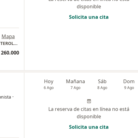
disponible
Solicita una cita
a
•
Mapa
BOGOTA CONSULTA PRESENCIAL GASTROENTEROLOGIA Y MEDICINA INTERNA. Dr. Andres Mauricio Rojas Ocampo.
 260.000
Hoy
Mañana
Sáb
Dom
6 Ago
7 Ago
8 Ago
9 Ago
·
onista
La reserva de citas en línea no está
disponible
Solicita una cita
a