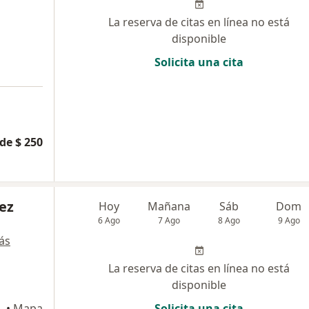
La reserva de citas en línea no está
disponible
Solicita una cita
a
de $ 250
ez
Hoy
Mañana
Sáb
Dom
6 Ago
7 Ago
8 Ago
9 Ago
ás
La reserva de citas en línea no está
disponible
grande, Cartagena
•
Mapa
Solicita una cita