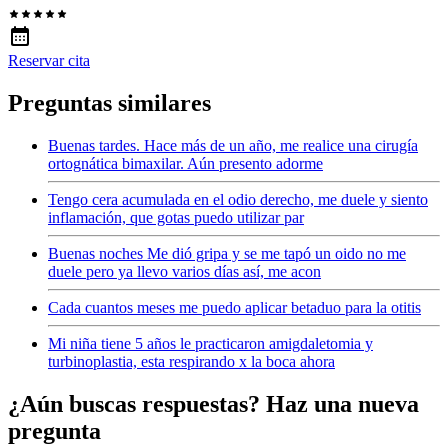
Reservar cita
Preguntas similares
Buenas tardes. Hace más de un año, me realice una cirugía
ortognática bimaxilar. Aún presento adorme
Tengo cera acumulada en el odio derecho, me duele y siento
inflamación, que gotas puedo utilizar par
Buenas noches Me dió gripa y se me tapó un oido no me
duele pero ya llevo varios días así, me acon
Cada cuantos meses me puedo aplicar betaduo para la otitis
Mi niña tiene 5 años le practicaron amigdaletomia y
turbinoplastia, esta respirando x la boca ahora
¿Aún buscas respuestas? Haz una nueva
pregunta