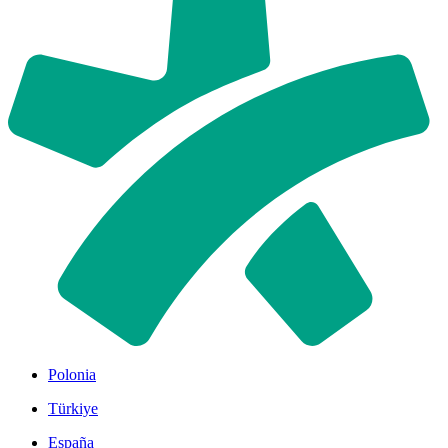
Polonia
Türkiye
España